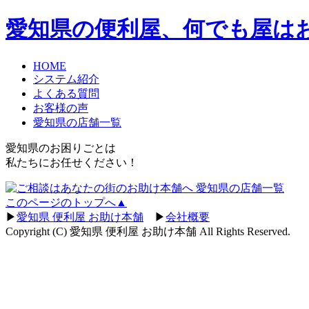
愛知県
の便利屋、何でも屋は
HOME
システム紹介
よくある質問
お客様の声
愛知県の店舗一覧
愛知県のお困りごとは
私たちにお任せください！
このページのトップへ▲
▶
愛知県 便利屋 お助け本舗
▶
会社概要
Copyright
(C) 愛知県 便利屋 お助け本舗
All Rights Reserved.